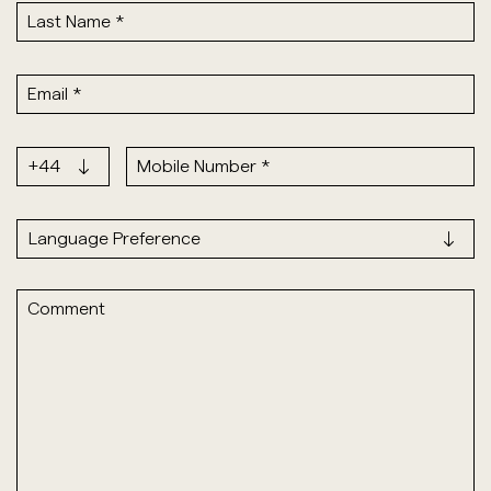
Last Name *
Email *
+44
Mobile Number *
Language Preference
Comment