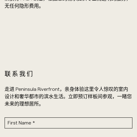
无任何隐形费用。
联系我们
走进 Peninsula Riverfront，亲身体验这里令人惊叹的室内
设计和奢华都市的滨水生活。立即预订样板间参观，一睹您
未来的理想居所。
First Name *