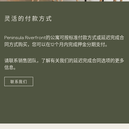
灵活的付款方式
Peninsula Riverfront的公寓可按标准付款方式或延迟完成合
同方式购买，您可以在12个月内完成押金分期支付。
请联系销售团队，了解有关我们的延迟完成合同选项的更多
信息。
联系我们