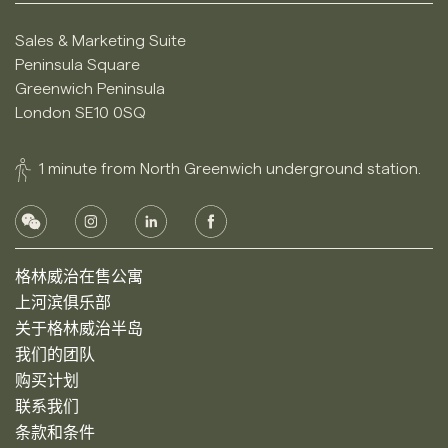
Sales & Marketing Suite
Peninsula Square
Greenwich Peninsula
London SE10 0SQ
1 minute from North Greenwich underground station.
格林威治在售公寓
上河滨俱乐部
关于格林威治半岛
我们的团队
购买计划
联系我们
条款和条件