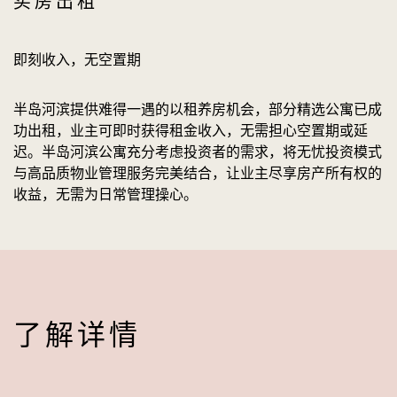
买房出租
即刻收入，无空置期
半岛河滨提供难得一遇的以租养房机会，部分精选公寓已成
功出租，业主可即时获得租金收入，无需担心空置期或延
迟。半岛河滨公寓充分考虑投资者的需求，将无忧投资模式
与高品质物业管理服务完美结合，让业主尽享房产所有权的
收益，无需为日常管理操心。
了解详情